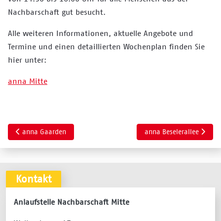
Nachbarschaft gut besucht.
Alle weiteren Informationen, aktuelle Angebote und
Termine und einen detaillierten Wochenplan finden Sie
hier unter:
anna Mitte
Vorheriger Beitrag: anna Gaarden
Nächster Beitrag: anna B
anna Gaarden
anna Beselerallee
Kontakt
Anlaufstelle Nachbarschaft Mitte