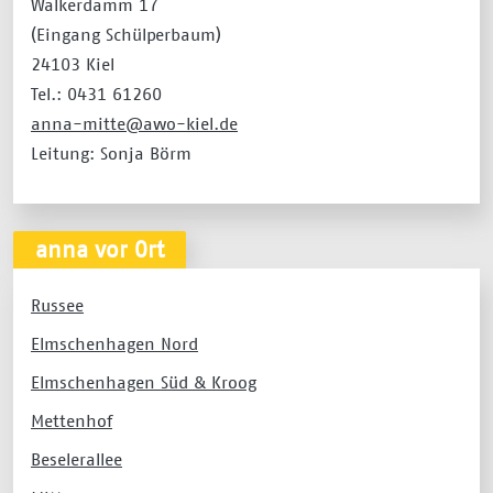
Walkerdamm 17
(Eingang Schülperbaum)
24103 Kiel
Tel.: 0431 61260
anna-mitte@awo-kiel.de
Leitung: Sonja Börm
anna vor Ort
Russee
Elmschenhagen Nord
Elmschenhagen Süd & Kroog
Mettenhof
Beselerallee