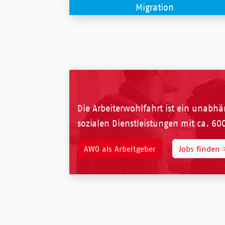
Migration
Die Arbeiterwohlfahrt ist ein unabhän
sozialen Dienstleistungen mit ca. 60
AWO als Arbeitgeber
Jobs finden 