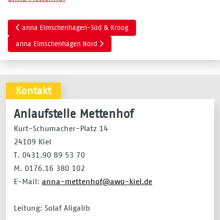
Vorheriger Beitrag: anna Elmschenhagen-Süd & Kroog
anna Elmschenhagen-Süd & Kroog
Nächster Beitrag: anna Elmschenhagen Nord
anna Elmschenhagen Nord
Kontakt
Anlaufstelle Mettenhof
Kurt-Schumacher-Platz 14
24109 Kiel
T. 0431.90 89 53 70
M. 0176.16 380 102
E-Mail:
anna-mettenhof@awo-kiel.de
Leitung: Solaf Aligalib