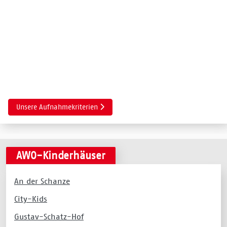
Nächster Beitrag: Unsere Aufnahmekriterien
Unsere Aufnahmekriterien
AWO-Kinderhäuser
An der Schanze
City-Kids
Gustav-Schatz-Hof