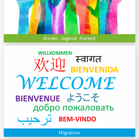
Kinder. Jugend. Freizeit
Migration